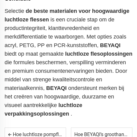
Selectie
de beste materialen voor hoogwaardige
luchtloze flessen
is een cruciale stap om de
productintegriteit, klanttevredenheid en
merkdifferentiatie te waarborgen. Met opties zoals
acryl, PETG, PP en PCR-kunststoffen,
BEYAQI
biedt op maat gemaakte
luchtloze flesoplossingen
die formules beschermen, verspilling verminderen
en premium consumentenervaringen bieden. Door
middel van strenge kwaliteitscontrole en
materiaalkennis,
BEYAQI
ondersteunt merken bij
het creëren van hoogwaardige, duurzame en
visueel aantrekkelijke
luchtloze
verpakkingsoplossingen
.
Hoe luchtloze pompflessen de dosering van foundation verbeteren
Hoe BEYAQI’s groothandelsorders merken helpen kosten te verlagen