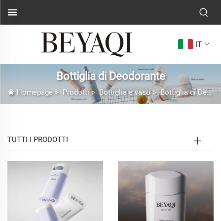
IT
Bottiglia di Deodorante
Homepage
>
Prodotti
>
Bottiglia e vaso
>
Bottiglia di Deodorante
TUTTI I PRODOTTI