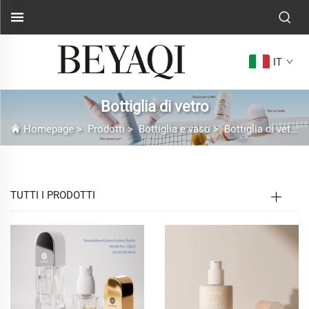
IT
Bottiglia di vetro
Homepage
>
Prodotti
>
Bottiglia e vaso
>
Bottiglia di vetro
TUTTI I PRODOTTI