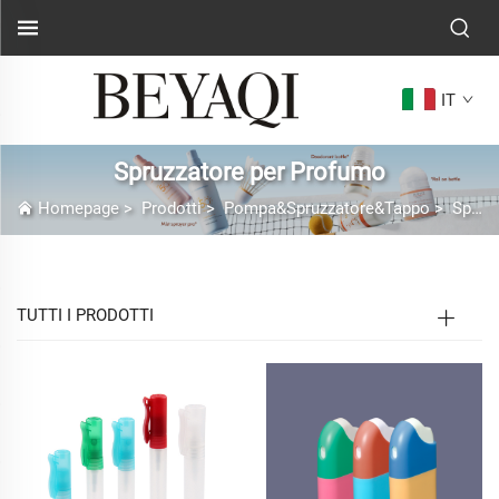
IT
Spruzzatore per Profumo
Homepage
>
Prodotti
>
Pompa&Spruzzatore&Tappo
>
Spruzzatore per Profumo
TUTTI I PRODOTTI