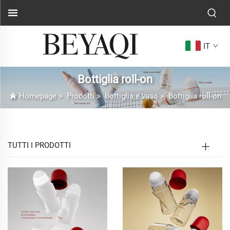
IT
Bottiglia roll-on
Homepage
>
Prodotti
>
Bottiglia e vaso
>
Bottiglia roll-on
TUTTI I PRODOTTI