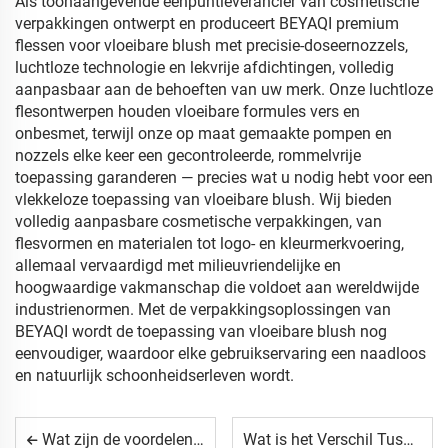
Als toonaangevende éénpuntleverancier van cosmetische
verpakkingen ontwerpt en produceert BEYAQI premium
flessen voor vloeibare blush met precisie-doseernozzels,
luchtloze technologie en lekvrije afdichtingen, volledig
aanpasbaar aan de behoeften van uw merk. Onze luchtloze
flesontwerpen houden vloeibare formules vers en
onbesmet, terwijl onze op maat gemaakte pompen en
nozzels elke keer een gecontroleerde, rommelvrije
toepassing garanderen — precies wat u nodig hebt voor een
vlekkeloze toepassing van vloeibare blush. Wij bieden
volledig aanpasbare cosmetische verpakkingen, van
flesvormen en materialen tot logo- en kleurmerkvoering,
allemaal vervaardigd met milieuvriendelijke en
hoogwaardige vakmanschap die voldoet aan wereldwijde
industrienormen. Met de verpakkingsoplossingen van
BEYAQI wordt de toepassing van vloeibare blush nog
eenvoudiger, waardoor elke gebruikservaring een naadloos
en natuurlijk schoonheidserleven wordt.
Wat zijn de voordelen van aluminium flessen voor cosmetische serum?
Wat is het Verschil Tussen een Cosmetische Tube en een Plastic Pot?