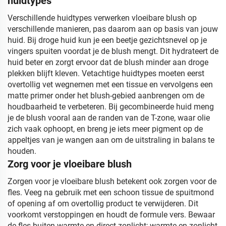
huidtypes
Verschillende huidtypes verwerken vloeibare blush op
verschillende manieren, pas daarom aan op basis van jouw
huid. Bij droge huid kun je een beetje gezichtsnevel op je
vingers spuiten voordat je de blush mengt. Dit hydrateert de
huid beter en zorgt ervoor dat de blush minder aan droge
plekken blijft kleven. Vetachtige huidtypes moeten eerst
overtollig vet wegnemen met een tissue en vervolgens een
matte primer onder het blush-gebied aanbrengen om de
houdbaarheid te verbeteren. Bij gecombineerde huid meng
je de blush vooral aan de randen van de T-zone, waar olie
zich vaak ophoopt, en breng je iets meer pigment op de
appeltjes van je wangen aan om de uitstraling in balans te
houden.
Zorg voor je vloeibare blush
Zorgen voor je vloeibare blush betekent ook zorgen voor de
fles. Veeg na gebruik met een schoon tissue de spuitmond
of opening af om overtollig product te verwijderen. Dit
voorkomt verstoppingen en houdt de formule vers. Bewaar
de fles buiten warmte en direct zonlicht; warmte en zonlicht