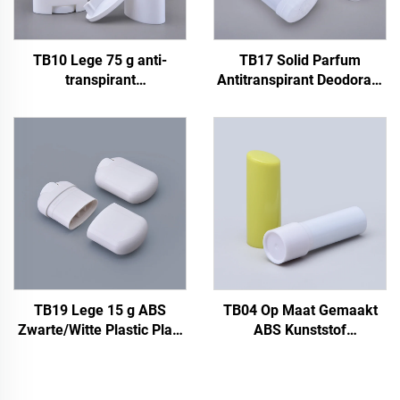
TB10 Lege 75 g anti-
TB17 Solid Parfum
transpirant
Antitranspirant Deodorant
deodorantverpakking
Stick Container 45g Plastic
vaste parfum deodorant
Deodorant Fles met
stick container navulbare
Schroefdeksel
plastic deodorant fles
Verzegeling
TB19 Lege 15 g ABS
TB04 Op Maat Gemaakt
Zwarte/Witte Plastic Plat-
ABS Kunststof
ovale Deodorant Vaste
Huidverzorging Deodorant
Parfum Stick Roll-on Fles
Fles Verpakking Bovenste
Gel Deodorant Fles Tube
Vulling 4,8g Lege