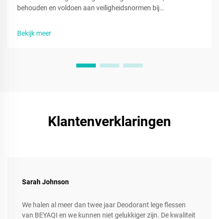
behouden en voldoen aan veiligheidsnormen bij
deodorantverpakkingen. Verminder verspilling en vergroot
het vertrouwen van consumenten. Meer informatie.
Bekijk meer
Klantenverklaringen
Sarah Johnson
We halen al meer dan twee jaar Deodorant lege flessen
van BEYAQI en we kunnen niet gelukkiger zijn. De kwaliteit