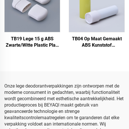
TB19 Lege 15 g ABS
TB04 Op Maat Gemaakt
Zwarte/Witte Plastic Plat-
ABS Kunststof
ovale Deodorant Vaste
Huidverzorging Deodorant
Parfum Stick Roll-on Fles
Fles Verpakking Bovenste
Gel Deodorant Fles Tube
Vulling 4,8g Lege
Zonneschermblok Fles
Container
Onze lege deodorantverpakkingen zijn ontworpen met de
moderne consument in gedachten, waarbij functionaliteit
wordt gecombineerd met esthetische aantrekkelijkheid. Het
productieproces bij BEYAQI maakt gebruik van
geavanceerde technologie en strenge
kwaliteitscontrolemaatregelen om te garanderen dat elke
verpakking voldoet aan internationale normen. Wij