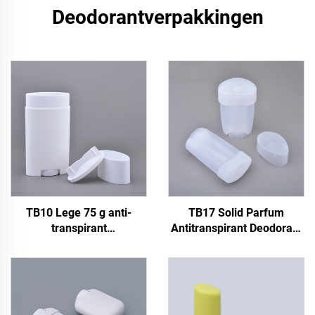
Deodorantverpakkingen
TB10 Lege 75 g anti-
TB17 Solid Parfum
transpirant
Antitranspirant Deodorant
deodorantverpakking
Stick Container 45g Plastic
vaste parfum deodorant
Deodorant Fles met
stick container navulbare
Schroefdeksel
plastic deodorant fles
Verzegeling