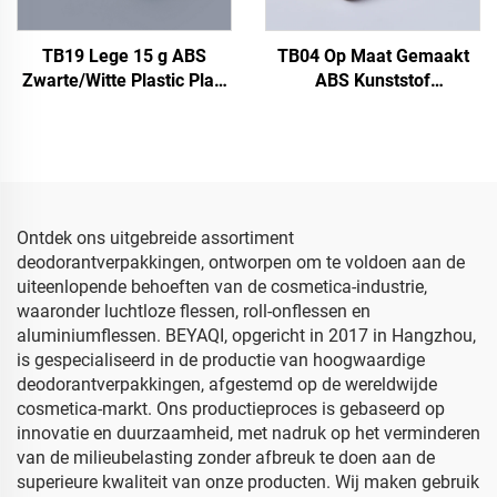
TB19 Lege 15 g ABS
TB04 Op Maat Gemaakt
Zwarte/Witte Plastic Plat-
ABS Kunststof
ovale Deodorant Vaste
Huidverzorging Deodorant
Parfum Stick Roll-on Fles
Fles Verpakking Bovenste
Gel Deodorant Fles Tube
Vulling 4,8g Lege
Zonneschermblok Fles
Container
Ontdek ons uitgebreide assortiment
deodorantverpakkingen, ontworpen om te voldoen aan de
uiteenlopende behoeften van de cosmetica-industrie,
waaronder luchtloze flessen, roll-onflessen en
aluminiumflessen. BEYAQI, opgericht in 2017 in Hangzhou,
is gespecialiseerd in de productie van hoogwaardige
deodorantverpakkingen, afgestemd op de wereldwijde
cosmetica-markt. Ons productieproces is gebaseerd op
innovatie en duurzaamheid, met nadruk op het verminderen
van de milieubelasting zonder afbreuk te doen aan de
superieure kwaliteit van onze producten. Wij maken gebruik