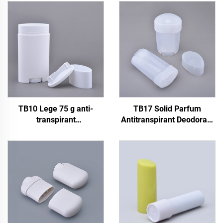
TB10 Lege 75 g anti-
TB17 Solid Parfum
transpirant
Antitranspirant Deodorant
deodorantverpakking
Stick Container 45g Plastic
vaste parfum deodorant
Deodorant Fles met
stick container navulbare
Schroefdeksel
plastic deodorant fles
Verzegeling