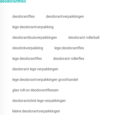
deodorantfles
deodorantfles
deodorantverpakkingen
lege deodorantverpakking
deodorantbuisverpakkingen
deodorant rollerball
deostickverpakking
lege deodorantfles
lege deodorantfles
deodorant rollerfles
deodorant lege verpakkingen
lege deodorantverpakkingen groothandel
glas roll-on deodorantflessen
deodorantstick lege verpakkingen
kleine deodorantverpakkingen