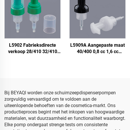
cc 1,6 cc schuimsproeier
schuimpomp
handpomp
L5902 Fabrieksdirecte
L5909A Aangepaste maat
verkoop 28/410 32/410
40/400 0,8 cc 1,6 cc
Fine Rich 0,3 cc
Kleurrijke
schuimpomp vloeibare
kinderfoamzeepdispenser
zeepdispenser pomp voor
pomp, gezichtsfoamzeep
handenreiniging
pomp reinigend, 40 mm
foam pompkop
Bij BEYAQI worden onze schuimzeepdispenserpompen
zorgvuldig vervaardigd om te voldoen aan de
uiteenlopende behoeften van de cosmetica-markt. Ons
productieproces begint met het inkopen van hoogwaardige
materialen, wat duurzaamheid en functionaliteit waarborgt.
Elke pomp ondergaat strenge tests om consistente