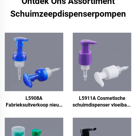
Ontdek Ons Assortiment
Schuimzeepdispenserpompen
L5908A
L5911A Cosmetische
Fabrieksuitverkoop nieuw
schuimdispenser vloeibaar
ontwerp 40/400 40 mm
28/412 28 mm
blauw
schuimzeep pomp, 0,3 cc
groothandelsfoampomp,
vloeibare zeepdispenser,
kunststof foampomp, 0,8
vloeibare zeep