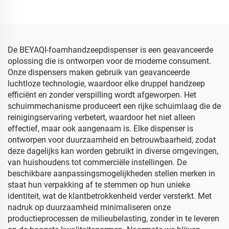
zeepdispenser pomp voor
pomp, gezichtsfoamzeep
handenreiniging
pomp reinigend, 40 mm
foam pompkop
De BEYAQI-foamhandzeepdispenser is een geavanceerde
oplossing die is ontworpen voor de moderne consument.
Onze dispensers maken gebruik van geavanceerde
luchtloze technologie, waardoor elke druppel handzeep
efficiënt en zonder verspilling wordt afgeworpen. Het
schuimmechanisme produceert een rijke schuimlaag die de
reinigingservaring verbetert, waardoor het niet alleen
effectief, maar ook aangenaam is. Elke dispenser is
ontworpen voor duurzaamheid en betrouwbaarheid, zodat
deze dagelijks kan worden gebruikt in diverse omgevingen,
van huishoudens tot commerciële instellingen. De
beschikbare aanpassingsmogelijkheden stellen merken in
staat hun verpakking af te stemmen op hun unieke
identiteit, wat de klantbetrokkenheid verder versterkt. Met
nadruk op duurzaamheid minimaliseren onze
productieprocessen de milieubelasting, zonder in te leveren