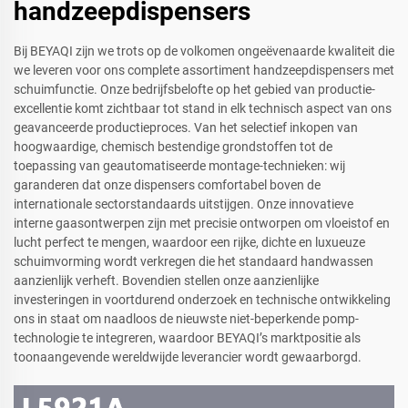
handzeepdispensers
Bij BEYAQI zijn we trots op de volkomen ongeëvenaarde kwaliteit die
we leveren voor ons complete assortiment handzeepdispensers met
schuimfunctie. Onze bedrijfsbelofte op het gebied van productie-
excellentie komt zichtbaar tot stand in elk technisch aspect van ons
geavanceerde productieproces. Van het selectief inkopen van
hoogwaardige, chemisch bestendige grondstoffen tot de
toepassing van geautomatiseerde montage-technieken: wij
garanderen dat onze dispensers comfortabel boven de
internationale sectorstandaards uitstijgen. Onze innovatieve
interne gaasontwerpen zijn met precisie ontworpen om vloeistof en
lucht perfect te mengen, waardoor een rijke, dichte en luxueuze
schuimvorming wordt verkregen die het standaard handwassen
aanzienlijk verheft. Bovendien stellen onze aanzienlijke
investeringen in voortdurend onderzoek en technische ontwikkeling
ons in staat om naadloos de nieuwste niet-beperkende pomp-
technologie te integreren, waardoor BEYAQI’s marktpositie als
toonaangevende wereldwijde leverancier wordt gewaarborgd.