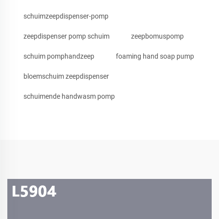
schuimzeepdispenser-pomp
zeepdispenser pomp schuim
zeepbomuspomp
schuim pomphandzeep
foaming hand soap pump
bloemschuim zeepdispenser
schuimende handwasm pomp