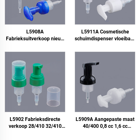
L5908A
L5911A Cosmetische
Fabrieksuitverkoop nieuw
schuimdispenser vloeibaar
ontwerp 40/400 40 mm
28/412 28 mm
blauw
schuimzeep pomp, 0,3 cc
groothandelsfoampomp,
vloeibare zeepdispenser,
kunststof foampomp, 0,8
vloeibare zeep
cc 1,6 cc schuimsproeier
schuimpomp
handpomp
L5902 Fabrieksdirecte
L5909A Aangepaste maat
verkoop 28/410 32/410
40/400 0,8 cc 1,6 cc
Fine Rich 0,3 cc
Kleurrijke
schuimpomp vloeibare
kinderfoamzeepdispenser