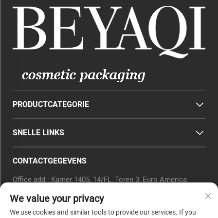
PRODUCTCATEGORIE
SNELLE LINKS
CONTACTGEGEVENS
Office add : Kamer 1405, 14/FL, Toren 3, Euro America
Innovation City, Yingfengstraat, District Xiaoshan,
We value your privacy
Hangzhou, Provincie Zhejiang, China.
E-mail:
[email protected]
We use cookies and similar tools to provide our services. If you