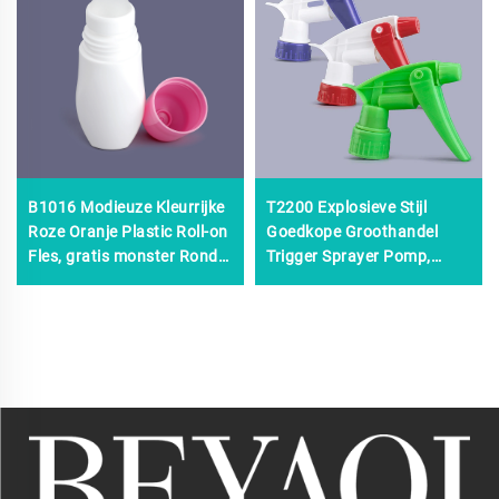
B1016 Modieuze Kleurrijke
T2200 Explosieve Stijl
Roze Oranje Plastic Roll-on
Goedkope Groothandel
Fles, gratis monster Ronde
Trigger Sprayer Pomp,
Roll-on Fles, explosieve
sprayer Trigger en Pomp,
modellen Roll-on Fles Olie
28/400 28/410 Plastic
Schuimende Trigger
Sprayer