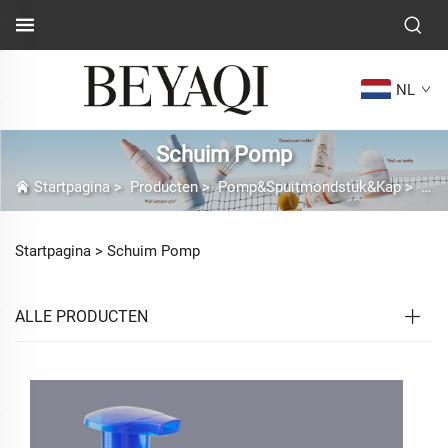
NL
Schuim Pomp
Startpagina
>
Producten
>
Pomp&Spuitmondstuk&Kap
>
Sch
Startpagina >
Schuim Pomp
ALLE PRODUCTEN