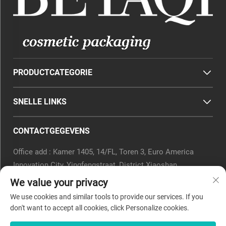
PRODUCTCATEGORIE
SNELLE LINKS
CONTACTGEGEVENS
Office add : Kamer 1405, 14/FL, Toren 3, Euro America
Innovation City, Yingfengstraat, District Xiaoshan,
Hangzhou, Provincie Zhejiang, China.
We value your privacy
E-mail:
[email protected]
We use cookies and similar tools to provide our services. If you
Tel.:
0571-82266375
don't want to accept all cookies, click Personalize cookies.