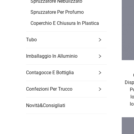
Spruzzatore Nebulizzato
Spruzzatore Per Profumo
Coperchio E Chiusura In Plastica
Tubo
Imballaggio In Alluminio
Contagocce E Bottiglia
Dis
Confezioni Per Trucco
P
l
l
Novità&Consigliati