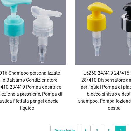
016 Shampoo personalizzato
L5260 24/410 24/415
lio Balsamo Condizionatore
28/410 Dispensatore an
/410 28/410 Pompa dosatrice
per liquidi Pompa di pla
 lozione a pressione, Pompa di
blocco sinistro e dest
astica filettata per gel doccia
shampoo, Pompa lozione s
liquido
destra
Precedente
1
2
3
4