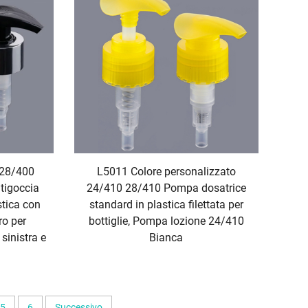
 28/400
L5011 Colore personalizzato
tigoccia
24/410 28/410 Pompa dosatrice
stica con
standard in plastica filettata per
ro per
bottiglie, Pompa lozione 24/410
inistra e
Bianca
5
6
Successivo