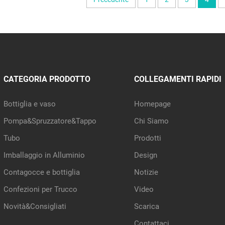
CATEGORIA PRODOTTO
COLLEGAMENTI RAPIDI
Bottiglia e vaso
Homepage
Pompa&Spruzzatore&Tappo
Chi Siamo
Tubo
Prodotti
Imballaggio in Alluminio
Design
Contagocce e bottiglia
Notizie
Confezioni per Trucco
Video
Novità&Consigliati
Scarica
Contattaci