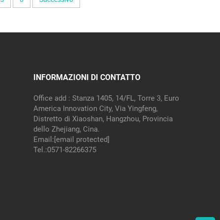
INFORMAZIONI DI CONTATTO
Office add : Stanza 1405, 14/FL, Torre 3, Euro
America Innovation City, Via Yingfeng,
Distretto di Xiaoshan, Hangzhou, Provincia
dello Zhejiang, Cina.
Email:
[email protected]
Tel.:
0571-82266375