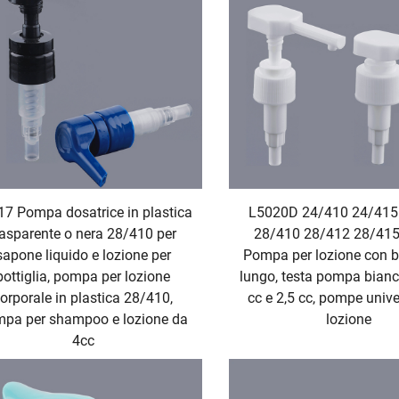
7 Pompa dosatrice in plastica
L5020D 24/410 24/415
rasparente o nera 28/410 per
28/410 28/412 28/41
sapone liquido e lozione per
Pompa per lozione con 
bottiglia, pompa per lozione
lungo, testa pompa bianc
orporale in plastica 28/410,
cc e 2,5 cc, pompe unive
pa per shampoo e lozione da
lozione
4cc