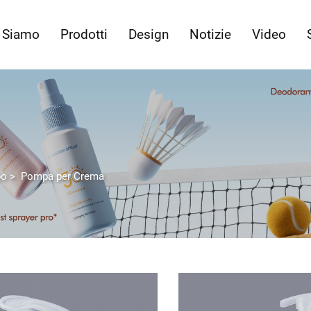
 Siamo
Prodotti
Design
Notizie
Video
po
>
Pompa per Crema