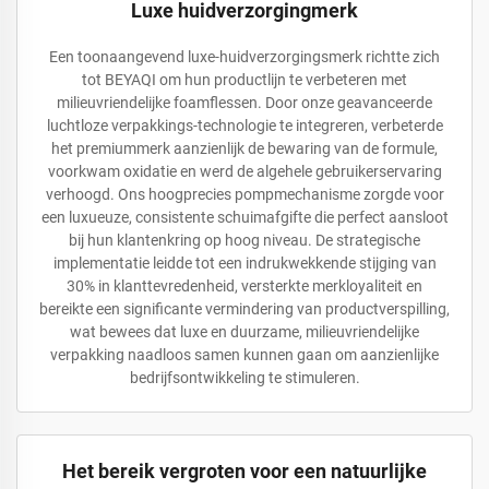
Luxe huidverzorgingmerk
Een toonaangevend luxe-huidverzorgingsmerk richtte zich
tot BEYAQI om hun productlijn te verbeteren met
milieuvriendelijke foamflessen. Door onze geavanceerde
luchtloze verpakkings-technologie te integreren, verbeterde
het premiummerk aanzienlijk de bewaring van de formule,
voorkwam oxidatie en werd de algehele gebruikerservaring
verhoogd. Ons hoogprecies pompmechanisme zorgde voor
een luxueuze, consistente schuimafgifte die perfect aansloot
bij hun klantenkring op hoog niveau. De strategische
implementatie leidde tot een indrukwekkende stijging van
30% in klanttevredenheid, versterkte merkloyaliteit en
bereikte een significante vermindering van productverspilling,
wat bewees dat luxe en duurzame, milieuvriendelijke
verpakking naadloos samen kunnen gaan om aanzienlijke
bedrijfsontwikkeling te stimuleren.
Het bereik vergroten voor een natuurlijke