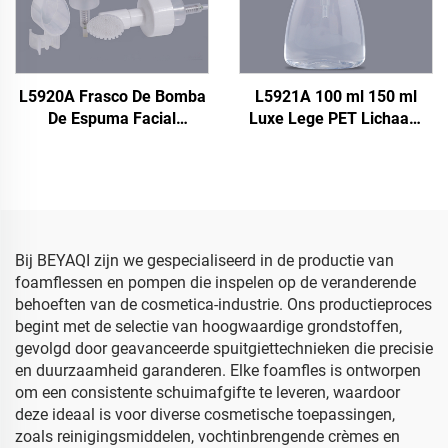
L5920A Frasco De Bomba
L5921A 100 ml 150 ml
De Espuma Facial
Luxe Lege PET Lichaam
Cleaning Foam Wash
Vacht Schoenen Reiniger
Schuimfles 100 ml met
Schuimdispenser
Borstel, 0,8 cc
Transparante Witte
Schuimpompfles met
Schuimpompfles met
Siliconen Borstel
Plastic Borstel
Bij BEYAQI zijn we gespecialiseerd in de productie van
foamflessen en pompen die inspelen op de veranderende
behoeften van de cosmetica-industrie. Ons productieproces
begint met de selectie van hoogwaardige grondstoffen,
gevolgd door geavanceerde spuitgiettechnieken die precisie
en duurzaamheid garanderen. Elke foamfles is ontworpen
om een consistente schuimafgifte te leveren, waardoor
deze ideaal is voor diverse cosmetische toepassingen,
zoals reinigingsmiddelen, vochtinbrengende crèmes en