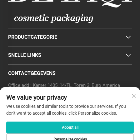
PRODUCTCATEGORIE
SNELLE LINKS
CONTACTGEGEVENS
Office add : Kamer 1405, 14/FL, Toren 3, Euro America
Innovation City, Yingfengstraat, District Xiaoshan,
We value your privacy
Hangzhou, Provincie Zhejiang, China.
E-mail:
[email protected]
We use cookies and similar tools to provide our services. If you
Tel.:
0571-82266375
don't want to accept all cookies, click Personalize cookies.
Accept all
Copyright © 2025 door Beyaqi Cosmetics (hangzhou) Co., Ltd.
Personalize cookies