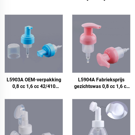
L5903A OEM-verpakking
L5904A Fabrieksprijs
0,8 cc 1,6 cc 42/410
gezichtswas 0,8 cc 1,6 cc
Schuimpompfles, 42/410
40/400 Aangepaste
42 mm 50 ml 100 ml 150
kunststof schuimpomp
ml 250 ml 300 ml
fles, 40 mm transparante
Zeepfoampompfles
schuimpomp fles, zeep
schuimpomp fles