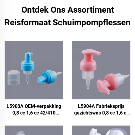
Ontdek Ons Assortiment
Reisformaat Schuimpompflessen
L5903A OEM-verpakking
L5904A Fabrieksprijs
0,8 cc 1,6 cc 42/410
gezichtswas 0,8 cc 1,6 cc
Schuimpompfles, 42/410
40/400 Aangepaste
42 mm 50 ml 100 ml 150
kunststof schuimpomp
ml 250 ml 300 ml
fles, 40 mm transparante