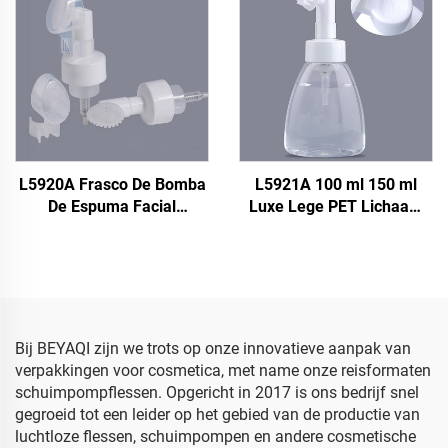
Zeepfoampompfles
schuimpomp fles, zeep
schuimpomp fles
L5920A Frasco De Bomba
L5921A 100 ml 150 ml
De Espuma Facial
Luxe Lege PET Lichaam
Cleaning Foam Wash
Vacht Schoenen Reiniger
Schuimfles 100 ml met
Schuimdispenser
Borstel, 0,8 cc
Transparante Witte
Schuimpompfles met
Schuimpompfles met
Siliconen Borstel
Plastic Borstel
Bij BEYAQI zijn we trots op onze innovatieve aanpak van
verpakkingen voor cosmetica, met name onze reisformaten
schuimpompflessen. Opgericht in 2017 is ons bedrijf snel
gegroeid tot een leider op het gebied van de productie van
luchtloze flessen, schuimpompen en andere cosmetische