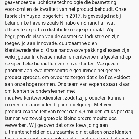
geavanceerde luchtloze technologie die besmetting
voorkomt en de kwaliteit van het product behoudt. Onze
fabriek in Yuyao, opgericht in 2017, is gevestigd nabij
belangrijke havens zoals Ningbo en Shanghai, wat
efficiënte export en distributie mogelijk maakt. Wij
begrijpen de eisen van de cosmetica-industrie en zijn
toegewijd aan innovatie, duurzaamheid en
klanttevredenheid. Onze handwasverpakkingsflessen zijn
verkrijgbaar in diverse maten en ontwerpen, afgestemd op
de specifieke behoeften van onze klanten. We geven
prioriteit aan kwaliteitscontrole gedurende het gehele
productieproces, om ervoor te zorgen dat elke fles voldoet
aan onze hoge normen. Ons team van experts staat klaar
om klanten te ondersteunen met
maatwerkontwerpdiensten, zodat zij producten kunnen
creëren die aansluiten bij hun doelgroep. Met een
productiecapaciteit van meer dan 4,8 miljoen stuks per dag
kunnen we zowel grote als kleine orders moeiteloos
verwerken. Wij geloven dat onze toewijding aan
uitmuntendheid en duurzaamheid niet alleen onze klanten
ten goede komt, maar ook positief bijdraagt aan het milieu.