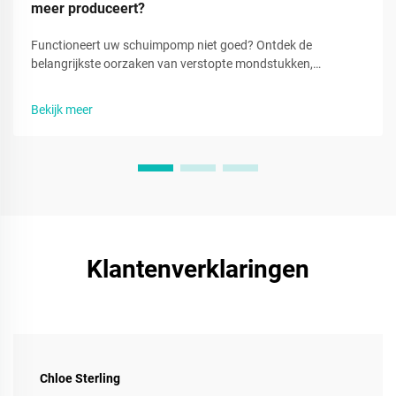
meer produceert?
Functioneert uw schuimpomp niet goed? Ontdek de
belangrijkste oorzaken van verstopte mondstukken,
beschadigde afdichtingen en slechte schuimproductie — en
leer hoe u dit snel kunt verhelpen. Herstel vandaag nog de
Bekijk meer
prestaties.
Klantenverklaringen
Chloe Sterling