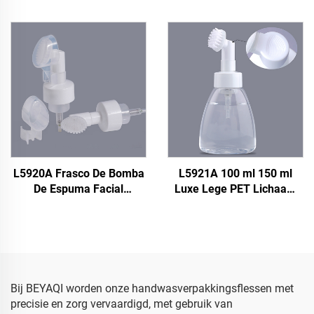
Schuimpompfles, 42/410
40/400 Aangepaste
42 mm 50 ml 100 ml 150
kunststof schuimpomp
ml 250 ml 300 ml
fles, 40 mm transparante
Zeepfoampompfles
schuimpomp fles, zeep
schuimpomp fles
L5920A Frasco De Bomba
L5921A 100 ml 150 ml
De Espuma Facial
Luxe Lege PET Lichaam
Cleaning Foam Wash
Vacht Schoenen Reiniger
Schuimfles 100 ml met
Schuimdispenser
Borstel, 0,8 cc
Transparante Witte
Schuimpompfles met
Schuimpompfles met
Siliconen Borstel
Plastic Borstel
Bij BEYAQI worden onze handwasverpakkingsflessen met
precisie en zorg vervaardigd, met gebruik van