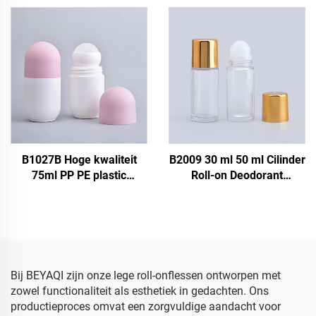
transparante roller fles
Fles 48 g Plastic
voor essentiële oliën, lege
Deodorant Stick Roll-on
roll-on fles voor
Fles
lichaamsolie
B1027B Hoge kwaliteit
B2009 30 ml 50 ml Cilinder
75ml PP PE plastic
Roll-on Deodorant
rollerfles, lege
Essentiële Olie Duidelijke
cosmetische verpakking,
Transparante Parfum
roll-on deodorantkogelfles
Glazen Roll-on Fles
voor parfum
Bij BEYAQI zijn onze lege roll-onflessen ontworpen met
zowel functionaliteit als esthetiek in gedachten. Ons
productieproces omvat een zorgvuldige aandacht voor