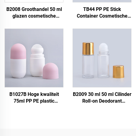
B2008 Groothandel 50 ml
TB44 PP PE Stick
glazen cosmetische
Container Cosmetische
parfum roll-on fles,
Antitranspirant Olie Roller
transparante roller fles
Fles 48 g Plastic
voor essentiële oliën, lege
Deodorant Stick Roll-on
roll-on fles voor
Fles
lichaamsolie
B1027B Hoge kwaliteit
B2009 30 ml 50 ml Cilinder
75ml PP PE plastic
Roll-on Deodorant
rollerfles, lege
Essentiële Olie Duidelijke
cosmetische verpakking,
Transparante Parfum
roll-on deodorantkogelfles
Glazen Roll-on Fles
voor parfum