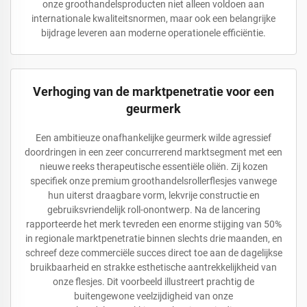
onze groothandelsproducten niet alleen voldoen aan
internationale kwaliteitsnormen, maar ook een belangrijke
bijdrage leveren aan moderne operationele efficiëntie.
Verhoging van de marktpenetratie voor een
geurmerk
Een ambitieuze onafhankelijke geurmerk wilde agressief
doordringen in een zeer concurrerend marktsegment met een
nieuwe reeks therapeutische essentiële oliën. Zij kozen
specifiek onze premium groothandelsrollerflesjes vanwege
hun uiterst draagbare vorm, lekvrije constructie en
gebruiksvriendelijk roll-onontwerp. Na de lancering
rapporteerde het merk tevreden een enorme stijging van 50%
in regionale marktpenetratie binnen slechts drie maanden, en
schreef deze commerciële succes direct toe aan de dagelijkse
bruikbaarheid en strakke esthetische aantrekkelijkheid van
onze flesjes. Dit voorbeeld illustreert prachtig de
buitengewone veelzijdigheid van onze