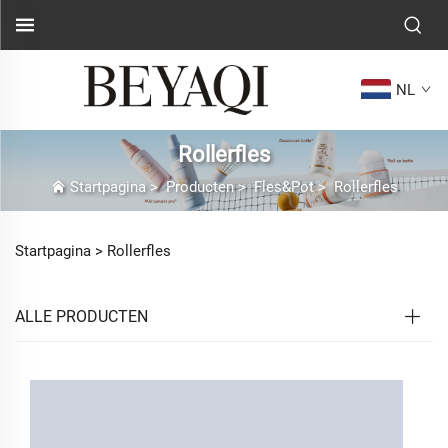
NL
Rollerfles
Startpagina
>
Producten
>
Fles&Pot
>
Rollerfles
Startpagina >
Rollerfles
ALLE PRODUCTEN