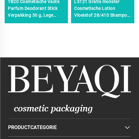
TB20 Cosmetische Vaste
L5121 Gratis monster
Parfum Deodorant Stick
Cosmetische Lotion
Verpakking 30 g, Lege
Vloeistof 28/410 Shampoo
Plastic Roll-on
Dispenser 28410 Lotion
Antitranspirant Verpakking
pomp, 28mm Lotion pomp,
38/400 38/410 Lotion
pomp Wit
PRODUCTCATEGORIE