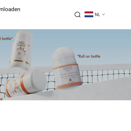
nloaden
NL