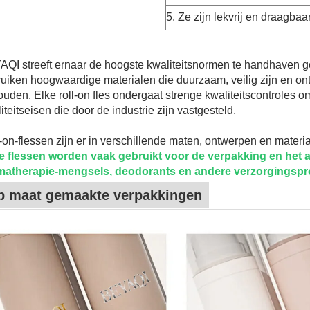
5. Ze zijn lekvrij en draagbaa
QI streeft ernaar de hoogste kwaliteitsnormen te handhaven g
uiken hoogwaardige materialen die duurzaam, veilig zijn en ont
uden. Elke roll-on fles ondergaat strenge kwaliteitscontroles om
iteitseisen die door de industrie zijn vastgesteld.
-on-flessen zijn er in verschillende maten, ontwerpen en mater
e flessen worden vaak gebruikt voor de verpakking en het a
matherapie-mengsels, deodorants en andere verzorgingspr
p maat gemaakte verpakkingen