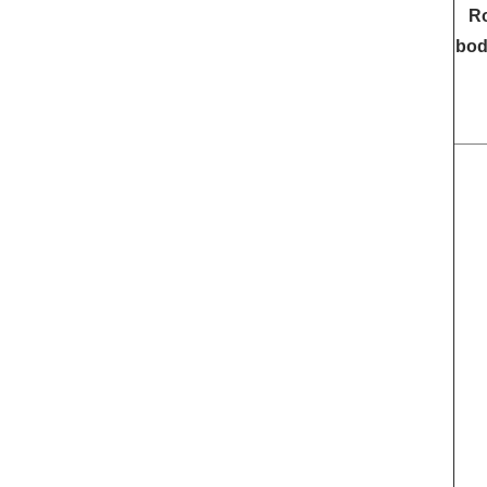
Ro
bod