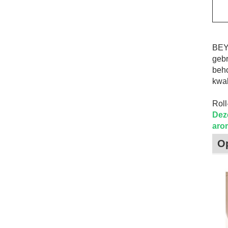
BEYA
gebr
beho
kwal
Roll
Dez
aro
O