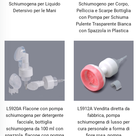
Schiumogena per Liquido
Schiumogeno per Corpo,
Detersivo per le Mani
Pelliccia e Scarpe Bottiglia
con Pompa per Schiuma
Pulente Trasparente Bianca
con Spazzola in Plastica
L5920A Flacone con pompa
L5912A Vendita diretta da
schiumogena per detergente
fabbrica, pompa
facciale, bottiglia
schiumogena di lusso per
schiumogena da 100 ml con
cura personale a forma di
spazzola, flacone con pompa
fiore rosa, pompa