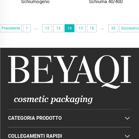
Schiumogeno
Schiuma 40/400
...
...
Precedente
1
12
13
14
15
16
35
Successiv
CATEGORIA PRODOTTO
COLLEGAMENTI RAPIDI