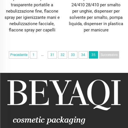
trasparente portatile a
24/410 28/410 per smalto
nebulizzazione fine, flacone
per unghie, dispenser per
spray per igienizzante mani e
solvente per smalto, pompa
nebulizzazione facciale,
liquida, dispenser in plastica
flacone spray per capelli
per manicure
...
Precedente
1
31
32
33
34
35
Successivo