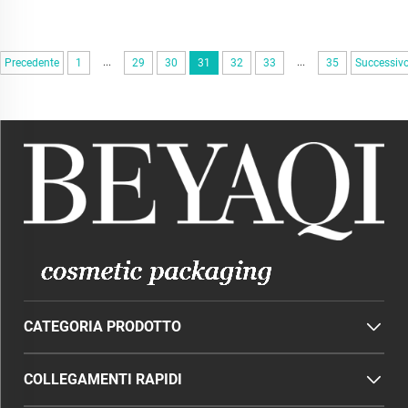
...
...
Precedente
1
29
30
31
32
33
35
Successiv
CATEGORIA PRODOTTO
COLLEGAMENTI RAPIDI