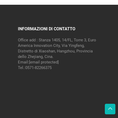
INFORMAZIONI DI CONTATTO
Office add : Stanza 1405, 14/FL, Torre 3, Euro
America Innovation City, Via Yingfeng,
Distretto di Xiaoshan, Hangzhou, Provincia
dello Zhejiang, Cina.
Email:
[email protected]
Tel.:
0571-82266375