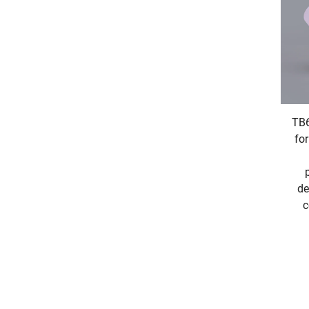
TB6
fo
de
c