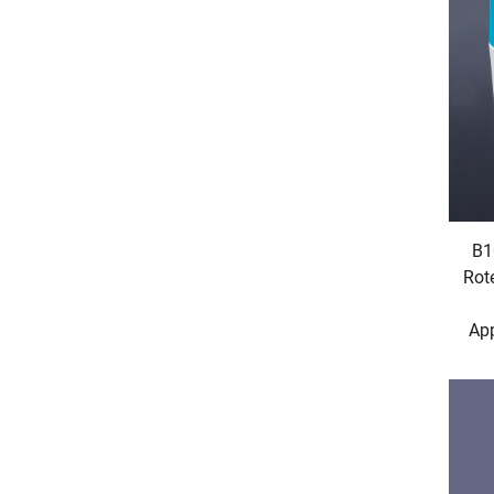
B1
Rote
App