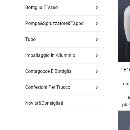
Bottiglia E Vaso
Pompa&Spruzzatore&Tappo
Tubo
Imballaggio In Alluminio
B10
Contagocce E Bottiglia
ant
Confezioni Per Trucco
d
Novità&Consigliati
pla