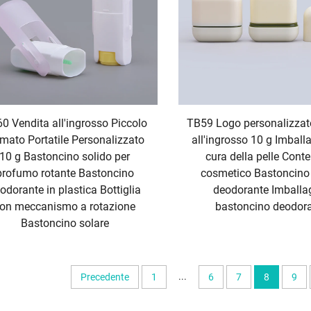
0 Vendita all'ingrosso Piccolo
TB59 Logo personalizzat
rmato Portatile Personalizzato
all'ingrosso 10 g Imball
10 g Bastoncino solido per
cura della pelle Conte
profumo rotante Bastoncino
cosmetico Bastoncino
odorante in plastica Bottiglia
deodorante Imballa
on meccanismo a rotazione
bastoncino deodor
Bastoncino solare
...
Precedente
1
6
7
8
9