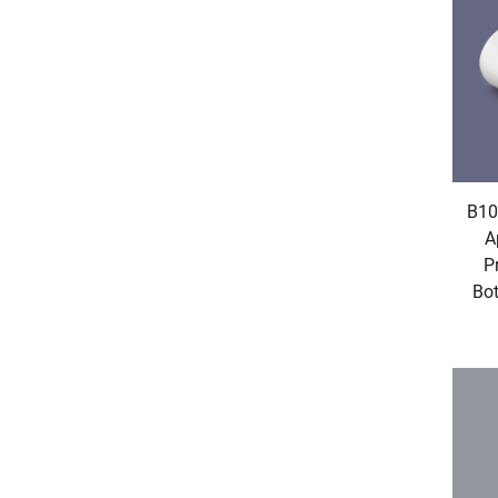
B100
A
P
Bot