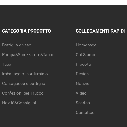
CATEGORIA PRODOTTO
COLLEGAMENTI RAPIDI
Bottiglia e vaso
Homepage
Pompa&Spruzzatore&Tappo
Chi Siamo
Tubo
Prodotti
Imballaggio in Alluminio
Design
Contagocce e bottiglia
Notizie
Confezioni per Trucco
Video
Novità&Consigliati
Scarica
Contattaci