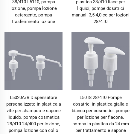
38/410 L5110, pompa
plastica 33/410 lisce per
della pompa e la forza della molla. Che si tratti della
lozione, pompa lozione
liquidi, pompe dosatrici
pompa per essenze, che richiede un dosaggio preciso
detergente, pompa
manuali 3,5-4,0 cc per lozioni
ogni volta nei prodotti per la cura della pelle, o della
trasferimento lozione
28/410
pompa a pressione che evita gli sprechi nei
disinfettanti per le mani, garantisce un'erogazione
stabile e uniforme di liquido a ogni pressione. Questo
riduce non solo lo spreco del contenuto, ma previene
anche che l'efficacia d'uso venga compromessa da un
dosaggio errato. La serie Sprayer adotta un design ad
alta pressione con testina atomizzata abbinato a una
struttura valvolare antigoccia. Durante la
nebulizzazione, il diametro delle gocce di nebbia è
uniformemente controllato tra 50-100 μm, garantendo
una copertura ampia senza colature. È adatta a
scenari come la pulizia domestica (ad esempio la
L5020A/B Dispensatore
L5018 28/410 Pompe
distribuzione uniforme di detergenti per vetri), la cura
personalizzato in plastica a
dosatrici in plastica gialla e
del giardino (ad esempio la nebulizzazione precisa di
vite per shampoo e sapone
bianca per cosmetici, pompe
fertilizzanti fogliari) e il fissaggio cosmetico (ad
liquido, pompa cosmetica
per lozione per flacone,
esempio l'atomizzazione fine di spray fissanti). Questo
28/410 24/400 per lozione,
pompa in plastica da 24 mm
rende il processo di nebulizzazione più efficiente e
pompa lozione con collo
per trattamento e sapone
privo di preoccupazioni, sfruttando appieno i vantaggi