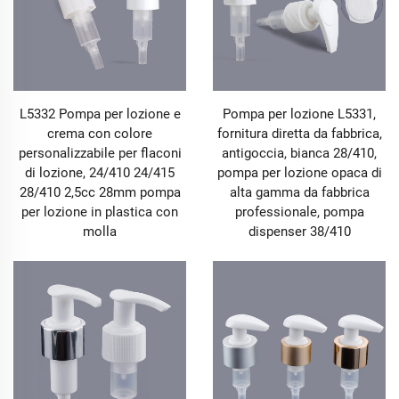
nonché con i requisiti sempre più rigorosi del settore in
materia di conformità e funzionalità dell'imballaggio,
prodotti di alta qualità come Pump & Sprayer & Lid
sono diventati un importante strumento per i brand per
differenziarsi nella competizione. La nostra serie di
prodotti Pump & Sprayer & Lid è stata sviluppata
L5332 Pompa per lozione e
Pompa per lozione L5331,
grazie a un'approfondita analisi degli scenari
crema con colore
fornitura diretta da fabbrica,
applicativi nei più svariati settori. Integrando tecnologie
personalizzabile per flaconi
antigoccia, bianca 28/410,
innovative e una lavorazione precisa, abbiamo creato
di lozione, 24/410 24/415
pompa per lozione opaca di
soluzioni adatte a industrie come quella dei detergenti,
28/410 2,5cc 28mm pompa
alta gamma da fabbrica
dei cosmetici, della cura domestica, del giardinaggio,
per lozione in plastica con
professionale, pompa
alimentare e industriale. Dalla selezione dei materiali
molla
dispenser 38/410
al design strutturale, dall'adattamento funzionale alla
personalizzazione estetica, soddisfiamo pienamente le
esigenze diversificate dei diversi clienti per quanto
riguarda Pump & Sprayer & Lid. Ogni prodotto Pump &
Sprayer & Lid è in grado di abbinarsi precisamente
alle caratteristiche del prodotto, offrendo agli utenti
un'esperienza comoda, sicura ed efficiente, e
conferendo ai brand una maggiore competitività sul