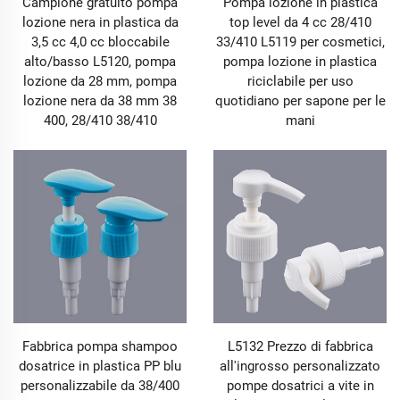
Campione gratuito pompa
Pompa lozione in plastica
formazione di grumi o la contaminazione da parte di
lozione nera in plastica da
top level da 4 cc 28/410
microrganismi. Per i prodotti Pompa e Spruzzatore,
3,5 cc 4,0 cc bloccabile
33/410 L5119 per cosmetici,
sono installati componenti di tenuta multistrato
alto/basso L5120, pompa
pompa lozione in plastica
all'interfaccia tra il corpo pompa e la testa di
lozione da 28 mm, pompa
riciclabile per uso
spruzzatura, per evitare perdite di liquido durante lo
lozione nera da 38 mm 38
quotidiano per sapone per le
stoccaggio e l'utilizzo. Anche con liquidi detergente
400, 28/410 38/410
mani
corrosivi o con essenze per la cura della pelle ad alta
concentrazione, possono essere immagazzinati e
distribuiti in tutta sicurezza tramite la nostra Pompa e
Spruzzatore, garantendo sin dall'origine stabilità e
sicurezza del prodotto.
1.2 Controllo Preciso del Volume e Atomizzazione
Uniforme per Migliorare l'Efficacia d'Uso
Per soddisfare le esigenze di dosaggio in diversi
scenari, i nostri prodotti Pump & Sprayer hanno
raggiunto un'ottimizzazione precisa nel controllo del
Fabbrica pompa shampoo
L5132 Prezzo di fabbrica
volume e nell'effetto di atomizzazione. La serie Pump
dosatrice in plastica PP blu
all'ingrosso personalizzato
può ottenere un'erogazione quantitativa da 0,1 ml a 2
personalizzabile da 38/400
pompe dosatrici a vite in
ml regolando la struttura interna del pistone del corpo