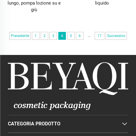
lungo, pompa lozione su e
liquido
funzionali di Pump & Sprayer.
giù
1.3 Materiali Durevoli e Design Resistente ai
Danneggiamenti per Estendere la Vita Utile
La durabilità dei prodotti Pump & Sprayer & Lid
...
Precedente
1
2
3
4
5
6
17
Successivo
influisce direttamente sull'esperienza d'uso a lungo
termine. Per questo motivo, attribuiamo grande
importanza alla resistenza ai danni nella selezione dei
materiali e nel design strutturale. Tutti i prodotti sono
realizzati con materiali alimentari PP, PETG o ABS, e
alcune serie di alta gamma sono addirittura dotate di
molle in acciaio inossidabile e nuclei valvole in
ceramica. Questi materiali non solo rispettano gli
standard internazionali di sicurezza come FDA e EU
10/2011, ma presentano anche un'eccellente
resistenza alla corrosione, all'invecchiamento e agli
urti. Quando vengono a contatto con tipi diversi di
contenuti, come detergenti acidi o prodotti per la cura a
CATEGORIA PRODOTTO
base di olio, i materiali non tendono a deformarsi,
creparsi o gonfiarsi. Nell'uso quotidiano, anche se la