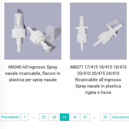
M6040 All'ingrosso Spray
M6071 17/415 18/410 18/415
nasale ricaricabile, flaconi in
20/410 20/415 24/410
plastica per spray nasale
Ricaricabile all'ingrosso
Spray nasale in plastica
rigata e liscia
...
...
Precedente
1
27
28
29
30
31
35
Successiv