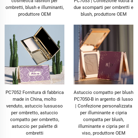
cosmetica fashion per
PC7053 | Confezione vuota a
ombretti, blush e illuminanti,
due scomparti per ombretti e
produttore OEM
blush, produttore OEM
PC7052 Fornitura di fabbrica
Astuccio compatto per blush
made in China, molto
PC7050-B in argento di lusso
venduto, astuccio lussuoso
| Confezione personalizzata
per ombretto, astuccio
per illuminante e cipria
compatto per ombretto,
compatta per blush,
astuccio per palette di
illuminante e cipria per il
ombretti
viso, produttore OEM