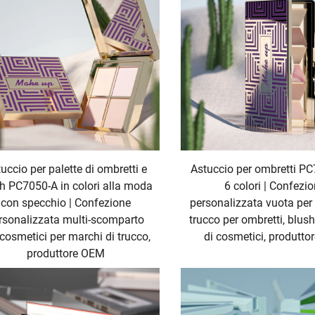
uccio per palette di ombretti e
Astuccio per ombretti P
h PC7050-A in colori alla moda
6 colori | Confezi
con specchio | Confezione
personalizzata vuota per 
rsonalizzata multi-scomparto
trucco per ombretti, blus
 cosmetici per marchi di trucco,
di cosmetici, produtt
produttore OEM