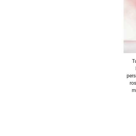
T
pers
ros
ma