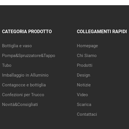
CATEGORIA PRODOTTO
COLLEGAMENTI RAPIDI
Bottiglia e vaso
Homepage
Pompa&Spruzzatore&Tappo
Chi Siamo
Tubo
Prodotti
Imballaggio in Alluminio
Design
Contagocce e bottiglia
Notizie
Confezioni per Trucco
Video
Novità&Consigliati
Scarica
Contattaci