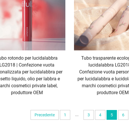
ubo rotondo per lucidalabbra
Tubo trasparente ecolo
LG2018 | Confezione vuota
lucidalabbra LG2018
onalizzata per lucidalabbra per
Confezione vuota person
setto liquido, olio per labbra e
per lucidalabbra e lucido
rchi cosmetici private label,
marchi cosmetici privat
produttore OEM
produttore OEM
...
Precedente
1
3
4
5
6