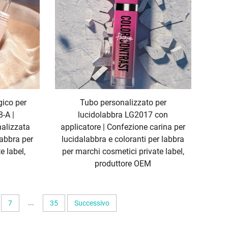
gico per
Tubo personalizzato per
-A |
lucidolabbra LG2017 con
alizzata
applicatore | Confezione carina per
labbra per
lucidalabbra e coloranti per labbra
e label,
per marchi cosmetici private label,
produttore OEM
...
7
35
Successivo