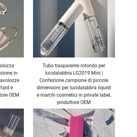
volozza
Tubo trasparente rotondo per
zione in
lucidalabbra LG2019 Mini |
 tavolozze
Confezione campione di piccole
 fard e
dimensioni per lucidalabbra liquidi
ttore OEM
e marchi cosmetici in private label,
produttore OEM