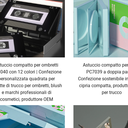
tuccio compatto per ombretti
Astuccio compatto per
040 con 12 colori | Confezione
PC7039 a doppia par
personalizzata quadrata per
Confezione sostenibile i
tte di trucco per ombretti, blush
cipria compatta, produt
e marchi professionali di
per trucco
cosmetici, produttore OEM