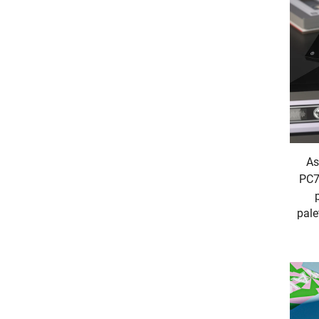
As
PC7
pale