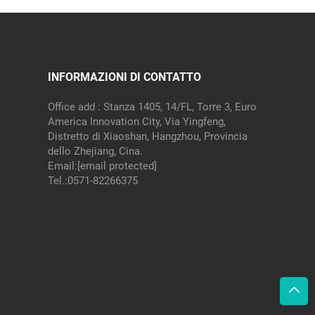
INFORMAZIONI DI CONTATTO
Office add : Stanza 1405, 14/FL, Torre 3, Euro
America Innovation City, Via Yingfeng,
Distretto di Xiaoshan, Hangzhou, Provincia
dello Zhejiang, Cina.
Email:
[email protected]
Tel.:
0571-82266375