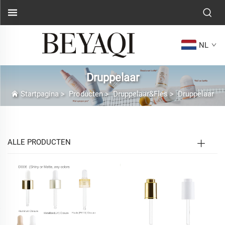
NL
Druppelaar
Startpagina
>
Producten
>
Druppelaar&Fles
>
Druppelaar
ALLE PRODUCTEN