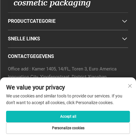
PRODUCTCATEGORIE
SNELLE LINKS
CONTACTGEGEVENS
Office add : Kamer 1405, 14/FL, Toren 3, Euro America
Innovation City, Yingfengstraat, District Xiaoshan,
Hangzhou, Provincie Zhejiang, China.
We value your privacy
E-mail:
[email protected]
We use cookies and similar tools to provide our services. If you
Tel.:
0571-82266375
don't want to accept all cookies, click Personalize cookies.
Accept all
Copyright © 2025 door Beyaqi Cosmetics (hangzhou) Co., Ltd.
Personalize cookies
-
Privacybeleid