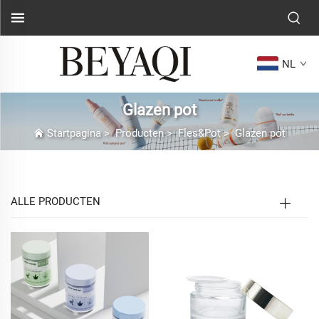
NL
Glazen pot
Startpagina
>
Producten
>
Fles&Pot
>
Glazen pot
ALLE PRODUCTEN