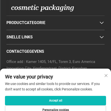
PRODUCTCATEGORIE
SNELLE LINKS
CONTACTGEGEVENS
Office add : Kamer 1405, 14/FL, Toren 3, Euro America
Innovation City, Yingfengstraat, District Xiaoshan,
Hangzhou, Provincie Zhejiang, China.
We value your privacy
E-mail:
[email protected]
We use cookies and similar tools to provide our services. If you
Tel.:
0571-82266375
don't want to accept all cookies, click Personalize cookies.
Accept all
Copyright © 2025 door Beyaqi Cosmetics (hangzhou) Co., Ltd.
Personalize cookies