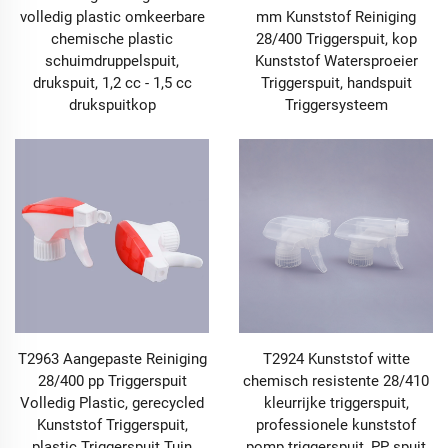
volledig plastic omkeerbare
mm Kunststof Reiniging
chemische plastic
28/400 Triggerspuit, kop
schuimdruppelspuit,
Kunststof Watersproeier
drukspuit, 1,2 cc - 1,5 cc
Triggerspuit, handspuit
drukspuitkop
Triggersysteem
T2963 Aangepaste Reiniging
T2924 Kunststof witte
28/400 pp Triggerspuit
chemisch resistente 28/410
Volledig Plastic, gerecycled
kleurrijke triggerspuit,
Kunststof Triggerspuit,
professionele kunststof
plastic Triggerspuit Tuin
pomp triggerspuit, PP spuit