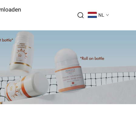
nloaden
NL