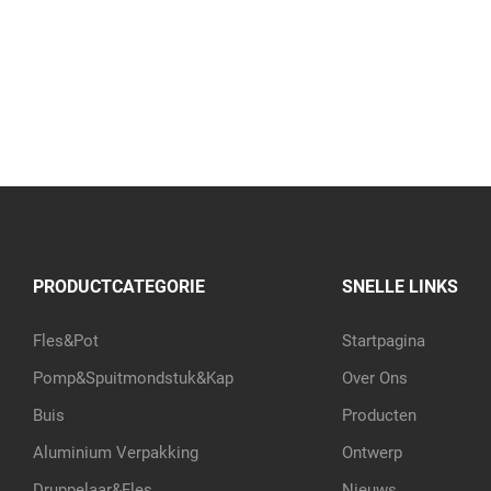
PRODUCTCATEGORIE
SNELLE LINKS
Fles&Pot
Startpagina
Pomp&Spuitmondstuk&Kap
Over Ons
Buis
Producten
Aluminium Verpakking
Ontwerp
Druppelaar&Fles
Nieuws