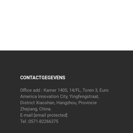
CONTACTGEGEVENS
Office add : Kamer 1405, 14/FL, Toren 3, Euro
America Innovation City, Yingfengstraat,
District Xiaoshan, Hangzhou, Provincie
Zhejiang, China.
E-mail:
[email protected]
Tel.:
0571-82266375