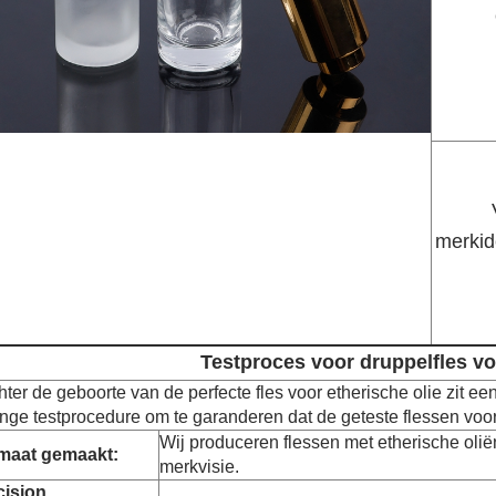
merkid
Testproces voor druppelfles vo
ter de geboorte van de perfecte fles voor etherische olie zit e
enge testprocedure om te garanderen dat de geteste flessen voo
Wij produceren flessen met etherische olië
maat gemaakt:
merkvisie.
cision