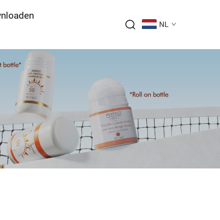
nloaden
NL