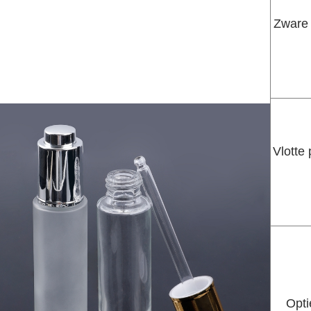
Zware 
Vlotte
Opti