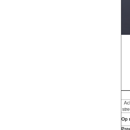
Ach
str
Op 
Pre