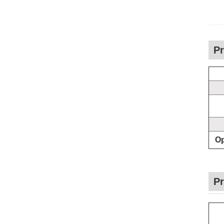
Pr
Op
P