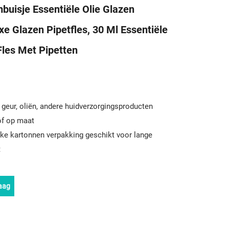
uisje Essentiële Olie Glazen
uxe Glazen Pipetfles, 30 Ml Essentiële
Fles Met Pipetten
 geur, oliën, andere huidverzorgingsproducten
 of op maat
rke kartonnen verpakking geschikt voor lange
t
aag