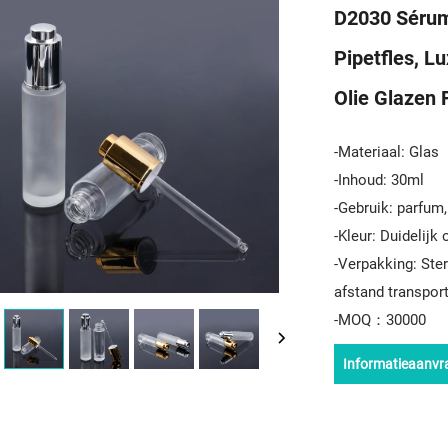
D2030 Sérumb
Pipetfles, L
Olie Glazen 
-Materiaal: Glas
-Inhoud: 30ml
-Gebruik: parfum,
-Kleur: Duidelijk
-Verpakking: Ste
afstand transpor
-MOQ：30000
Informatieaanvr