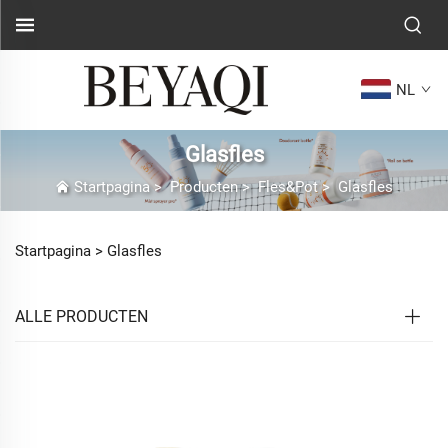
NL
Glasfles
Startpagina
>
Producten
>
Fles&Pot
>
Glasfles
Startpagina >
Glasfles
ALLE PRODUCTEN