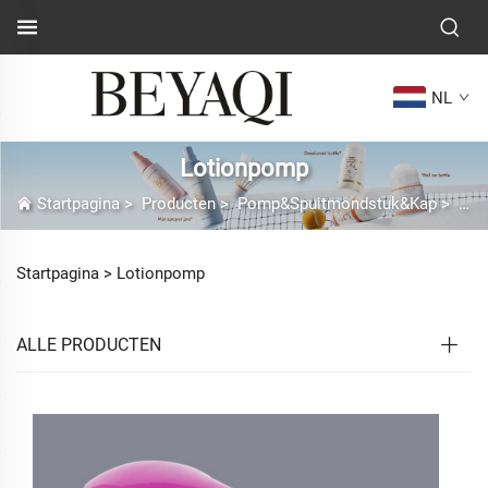
NL
Lotionpomp
Startpagina
>
Producten
>
Pomp&Spuitmondstuk&Kap
>
Lot
Startpagina >
Lotionpomp
ALLE PRODUCTEN