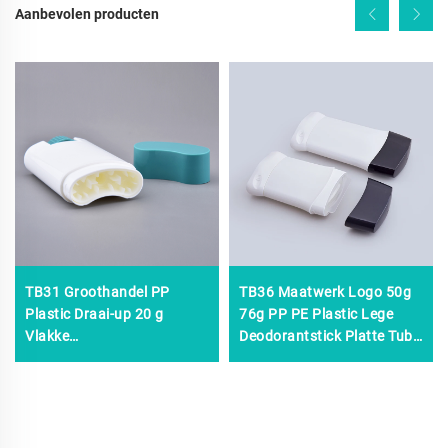
Aanbevolen producten
TB31 Groothandel PP
TB36 Maatwerk Logo 50g
Plastic Draai-up 20 g
76g PP PE Plastic Lege
Vlakke
Deodorantstick Platte Tube
Deodorantverpakking Stick
Ronde Uitschuifbare Stick
Container, recipiente
Deodorantstick Fles
Desodorante Cosmetische
Deodorantfles