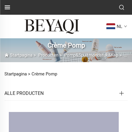
NL
Crème Pomp
Startpagina
>
Producten
>
Pomp&Spuitmondstuk&Kap
>
Crè
Startpagina >
Crème Pomp
ALLE PRODUCTEN