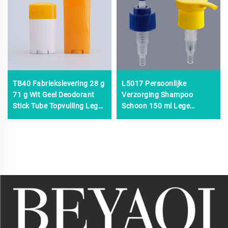
TB40 Fabriekslevering 28 g
L5017 Persoonlijke
71 g Wit Geel Deodorant
Verzorging Shampoo
Stick Tube Topvulling Lege
Schoon 150 ml Lege
Cosmetische
Lotionpompflessen Met
Deodorantverpakking
Kop, Lotionpompfles 100
ml, 24/410 24 mm Unieke
Lotionflessen