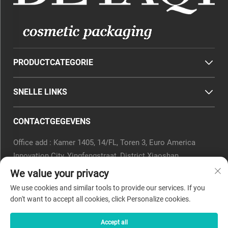
PRODUCTCATEGORIE
SNELLE LINKS
CONTACTGEGEVENS
Office add : Kamer 1405, 14/FL, Toren 3, Euro America
Innovation City, Yingfengstraat, District Xiaoshan,
Hangzhou, Provincie Zhejiang, China.
We value your privacy
E-mail:
[email protected]
We use cookies and similar tools to provide our services. If you
Tel.:
0571-82266375
don't want to accept all cookies, click Personalize cookies.
Accept all