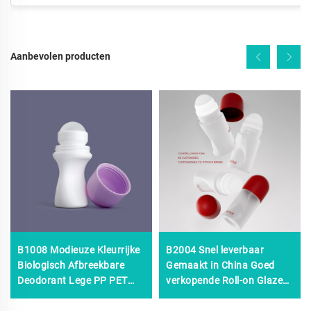
Aanbevolen producten
B1008 Modieuze Kleurrijke
B2004 Snel leverbaar
Biologisch Afbreekbare
Gemaakt in China Goed
Deodorant Lege PP PET
verkopende Roll-on Glazen
Roll-on Fles, Plastic Roll-on
Fles, 50 ml Roll-on Glazen
Fles 30 ml, Cosmetica Roll-
Flessen, groothandel Roll-