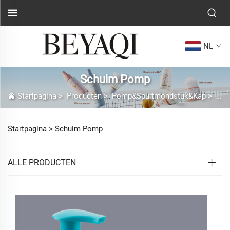
NL
Schuim Pomp
Startpagina
>
Producten
>
Pomp&Spuitmondstuk&Kap
>
Sch
Startpagina >
Schuim Pomp
ALLE PRODUCTEN