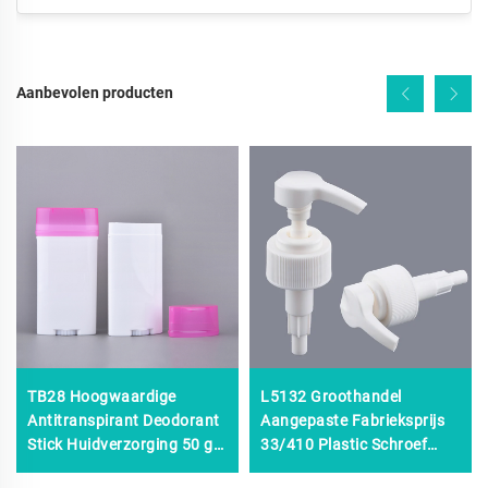
Aanbevolen producten
TB28 Hoogwaardige
L5132 Groothandel
Antitranspirant Deodorant
Aangepaste Fabrieksprijs
Stick Huidverzorging 50 g
33/410 Plastic Schroef
80 g Roll-on Deodorant
Vloeistofdoseerpompen,