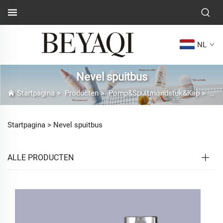
NL
Nevel spuitbus
Startpagina
>
Producten
>
Pomp&Spuitmondstuk&Kap
>
Nev
Startpagina >
Nevel spuitbus
ALLE PRODUCTEN