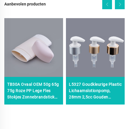
Aanbevolen producten
TB30A Ovaal OEM 50g 65g
L5327 Goudkleurige Plastic
75g Roze PP Lege Fles
Lichaamslotionpomp,
Stokjes Zonnebrandstick
28mm 2,5cc Gouden
Fles Deodorant Stick
Lotionpomp 28 400,
Container
24/410 24/415 28/400
28/410 38/410
Lotionpomp Goud