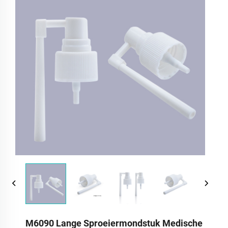
M6090 Lange Sproeiermondstuk Medische