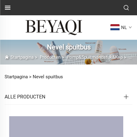
NL
Nevel spuitbus
Startpagina
>
Producten
>
Pomp&Spuitmondstuk&Kap
>
Nev
Startpagina >
Nevel spuitbus
ALLE PRODUCTEN