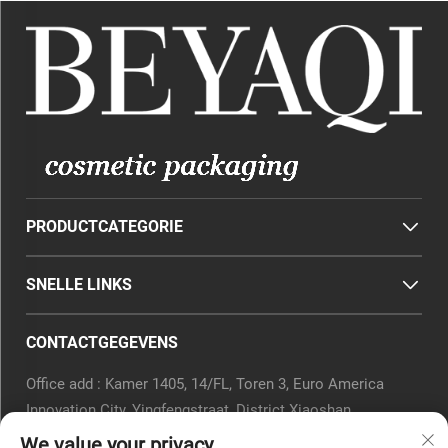
PRODUCTCATEGORIE
SNELLE LINKS
CONTACTGEGEVENS
Office add : Kamer 1405, 14/FL, Toren 3, Euro America
Innovation City, Yingfengstraat, District Xiaoshan,
Hangzhou, Provincie Zhejiang, China.
We value your privacy