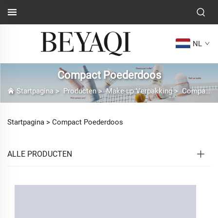
NL
Compact Poederdoos
Startpagina
>
Producten
>
Make-up Verpakking
>
Compact Poederdoos
Startpagina >
Compact Poederdoos
ALLE PRODUCTEN