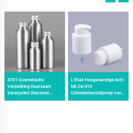
ST01 Cosmetische
L5544 Hoogwaardige Anti-
Verpakking Duurzaam
lek 24/410
Gerecycled Glanzend
Crèmebehandelpomp voor
Schroefdeksel
cosmetische verpakkingen,
Herbestelbare Aluminium
huidverzorgingscrèmepomp,
Schroeffles
24-410 Behandelpomp