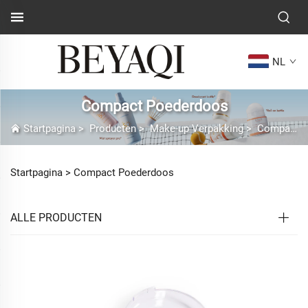
NL
Compact Poederdoos
Startpagina
>
Producten
>
Make-up Verpakking
>
Compact Poederdoos
Startpagina >
Compact Poederdoos
ALLE PRODUCTEN