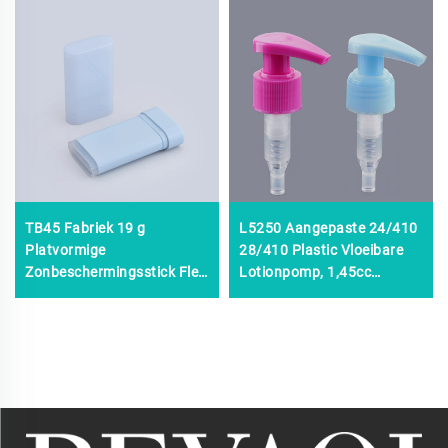
TB45 Fabriek 19 g
L5250 Aangepaste 24/410
Platvormige
28/410 Plastic Vloeibare
Zonbeschermingsstick Fles
Lotionpomp, 1,45cc
voor Huidverzorging,
Bodyshampoo
Blauwe Kleur Onderaan
Dispenserpomp
Vullen Deodoranthouder 19
Lotionpomp, 24mm 28mm
g
Cosmetische Lotionpomp