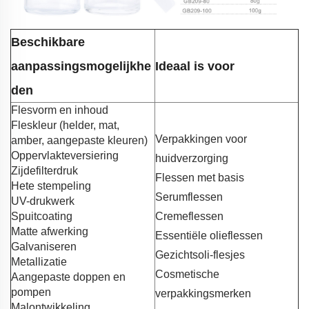
Beschikbare
aanpassingsmogelijkhe
Ideaal is voor
den
Flesvorm en inhoud
Fleskleur (helder, mat,
Verpakkingen voor
amber, aangepaste kleuren)
Oppervlakteversiering
huidverzorging
Zijdefilterdruk
Flessen met basis
Hete stempeling
Serumflessen
UV-drukwerk
Spuitcoating
Cremeflessen
Matte afwerking
Essentiële olieflessen
Galvaniseren
Gezichtsoli-flesjes
Metallizatie
Cosmetische
Aangepaste doppen en
pompen
verpakkingsmerken
Malontwikkeling