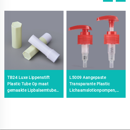
TB24 Luxe Lippenstift
L5009 Aangepaste
Plastic Tube Op maat
Transparante Plastic
gemaakte Lipbalsemtubes
Lichaamslotionpompen,
Navulbaar Leeg Indrukbaar
28/415 24/410
Tube 4,5 g 4,8 g
Lotionpomp, 28 mm
Cosmetische Verpakking
Dispenserpomp voor
Make-upcontainer
Lichaamslotion voor
Flessen