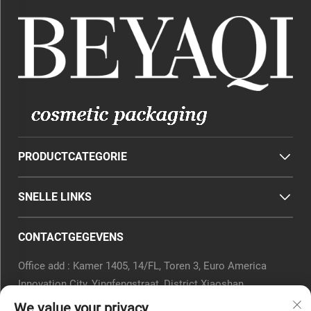
PRODUCTCATEGORIE
SNELLE LINKS
CONTACTGEGEVENS
Office add : Kamer 1405, 14/FL, Toren 3, Euro America
Innovation City, Yingfengstraat, District Xiaoshan,
Hangzhou, Provincie Zhejiang, China.
We value your privacy