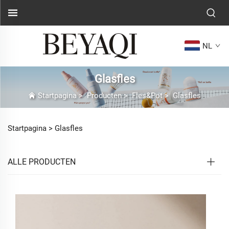
NL
Glasfles
Startpagina
>
Producten
>
Fles&Pot
>
Glasfles
Startpagina >
Glasfles
ALLE PRODUCTEN