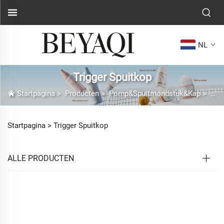
NL
Trigger Spuitkop
Startpagina
>
Producten
>
Pomp&Spuitmondstuk&Kap
>
Tri
Startpagina >
Trigger Spuitkop
ALLE PRODUCTEN