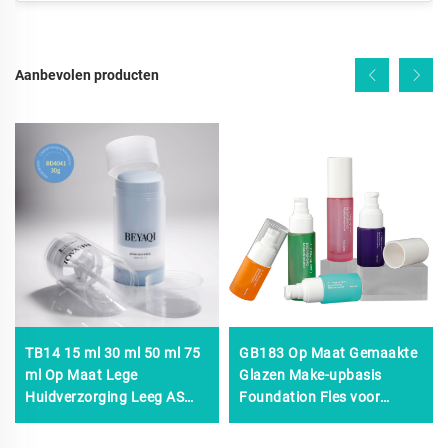
Aanbevolen producten
TB14 15 ml 30 ml 50 ml 75
GB183 Op Maat Gemaakte
ml Op Maat Lege
Glazen Make-upbasis
Huidverzorging Leeg AS
Foundation Fles voor
PETG Uitschuifbare
Concealer, Oliecontrole
Deodorantstick
BB/CC-crème Container