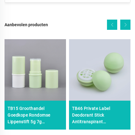
Aanbevolen producten
TB15 Groothandel
TB46 Private Label
Goedkope Rondomse
Deodorant Stick
Lippenstift 5g 7g
Antitranspirant
Lippenbalsem Container
Okseldeodorant Natuurlijk