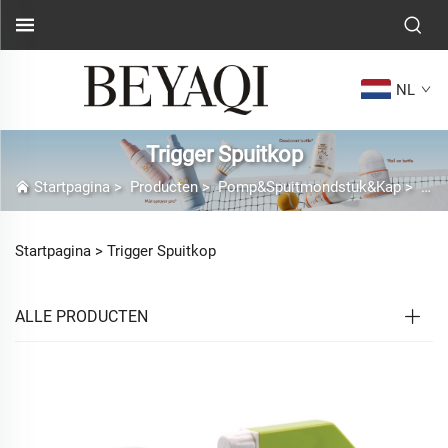
NL
Trigger Spuitkop
Startpagina
>
Producten
>
Pomp&Spuitmondstuk&Kap
>
Tri
Startpagina >
Trigger Spuitkop
ALLE PRODUCTEN