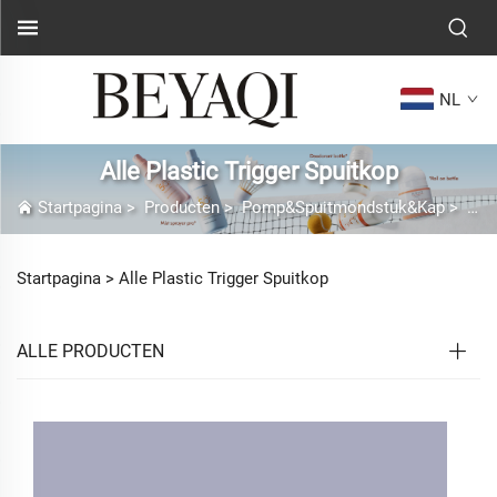
NL
Alle Plastic Trigger Spuitkop
Startpagina
>
Producten
>
Pomp&Spuitmondstuk&Kap
>
Alle
Startpagina >
Alle Plastic Trigger Spuitkop
ALLE PRODUCTEN