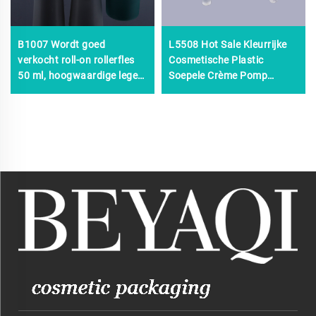
B1007 Wordt goed
L5508 Hot Sale Kleurrijke
pot
verkocht roll-on rollerfles
Cosmetische Plastic
50 ml, hoogwaardige lege
Soepele Crème Pomp
plastic roll-on fles,
20/410 18/410
populaire aanbieding roll-
Behandeling Pomp, goud
on deodorantfles
Cosmetische Behandeling
Pomp