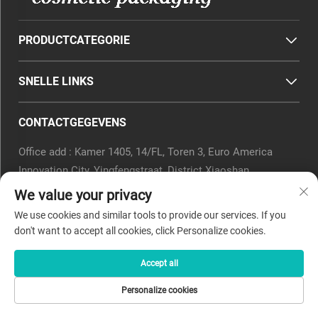
PRODUCTCATEGORIE
SNELLE LINKS
CONTACTGEGEVENS
Office add : Kamer 1405, 14/FL, Toren 3, Euro America
Innovation City, Yingfengstraat, District Xiaoshan,
Hangzhou, Provincie Zhejiang, China.
We value your privacy
E-mail:
[email protected]
We use cookies and similar tools to provide our services. If you
Tel.:
0571-82266375
don't want to accept all cookies, click Personalize cookies.
Accept all
Copyright © 2025 door Beyaqi Cosmetics (hangzhou) Co., Ltd.
Personalize cookies
-
Privacybeleid