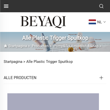
NL
Alle Plastic Trigger Spuitkop
Startpagina
>
Producten
>
Pomp&Spuitmondstuk&Kap
>
Alle
Startpagina >
Alle Plastic Trigger Spuitkop
ALLE PRODUCTEN