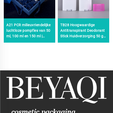
A21 PCR milieuvriendelijke
TB28 Hoogwaardige
luchtloze pompfles van 50
Antitranspirant Deodorant
ml, 100 ml en 150 ml |
Stick Huidverzorging 50 g
vacuüm cosmetische
80 g Roll-on Deodorant
verpakking voor serum,
Stick Verpakking
toner, lotion en
schuimdispenser, OEM-
fabrikant