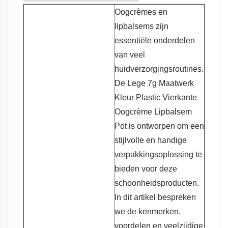
Oogcrèmes en
lipbalsems zijn
essentiële onderdelen
van veel
huidverzorgingsroutines.
De Lege 7g Maatwerk
Kleur Plastic Vierkante
Oogcrème Lipbalsem
Pot is ontworpen om een
stijlvolle en handige
verpakkingsoplossing te
bieden voor deze
schoonheidsproducten.
In dit artikel bespreken
we de kenmerken,
voordelen en veelzijdige