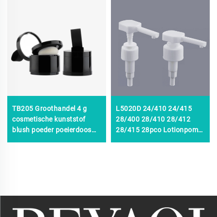
TB205 Groothandel 4 g
L5020D 24/410 24/415
cosmetische kunststof
28/400 28/410 28/412
blush poeder poeierdoos
28/415 28pco Lotionpomp
spons fles haarschaduw
Lange neus, 1,75cc 2,5cc
lege losse poederhouder
Witte lotionpompkop,
met kwast
universele lotionpompen