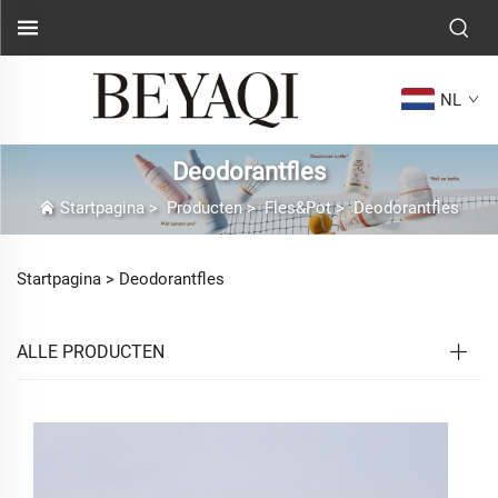
NL
Deodorantfles
Startpagina
>
Producten
>
Fles&Pot
>
Deodorantfles
Startpagina >
Deodorantfles
ALLE PRODUCTEN