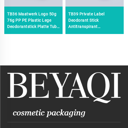
TB36 Maatwerk Logo 50g
TB39 Private Label
76g PP PE Plastic Lege
Deodorant Stick
Deodorantstick Platte Tube
Antitranspirant
Ronde Uitschuifbare Stick
Okseldeodorant Natuurlijk
Deodorantstick Fles
24 Uur Langwerkend
Verfrissend Deodorant Roll-
on Fles