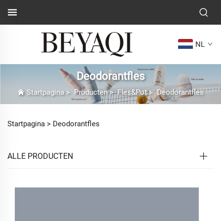
NL
Deodorantfles
Startpagina
>
Producten
>
Fles&Pot
>
Deodorantfles
Startpagina >
Deodorantfles
ALLE PRODUCTEN