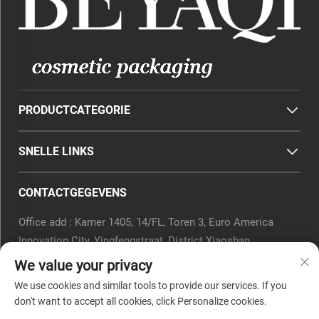
PRODUCTCATEGORIE
SNELLE LINKS
CONTACTGEGEVENS
Office add : Kamer 1405, 14/FL, Toren 3, Euro America
Innovation City, Yingfengstraat, District Xiaoshan,
Hangzhou, Provincie Zhejiang, China.
We value your privacy
E-mail:
[email protected]
We use cookies and similar tools to provide our services. If you
Tel.:
0571-82266375
don't want to accept all cookies, click Personalize cookies.