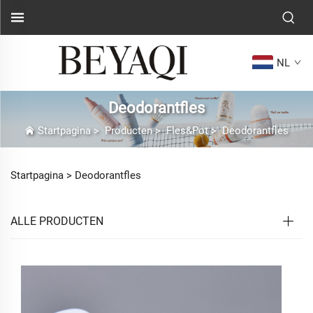
NL
Deodorantfles
Startpagina
>
Producten
>
Fles&Pot
>
Deodorantfles
Startpagina >
Deodorantfles
ALLE PRODUCTEN