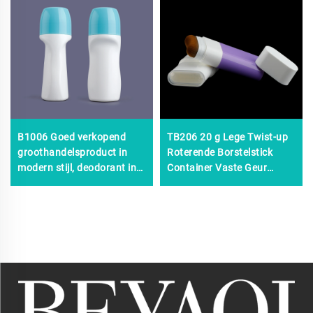
B1006 Goed verkopend
TB206 20 g Lege Twist-up
groothandelsproduct in
Roterende Borstelstick
modern stijl, deodorant in
Container Vaste Geur
een rolflacon van 30 ml,
Zonnebrandcrème Blush
deodorant in rolflacon, olie
Stick Langdurige
in rolflacon
Deodorantcontainer