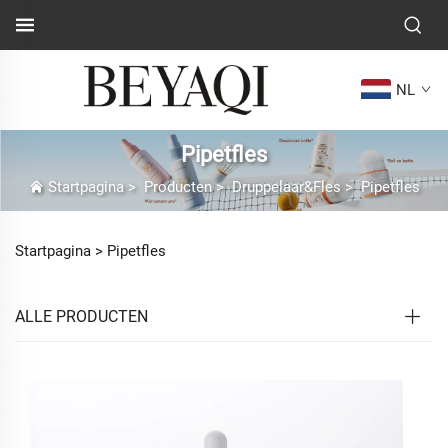
NL
Pipetfles
Startpagina
>
Producten
>
Druppelaar&Fles
>
Pipetfles
Startpagina >
Pipetfles
ALLE PRODUCTEN