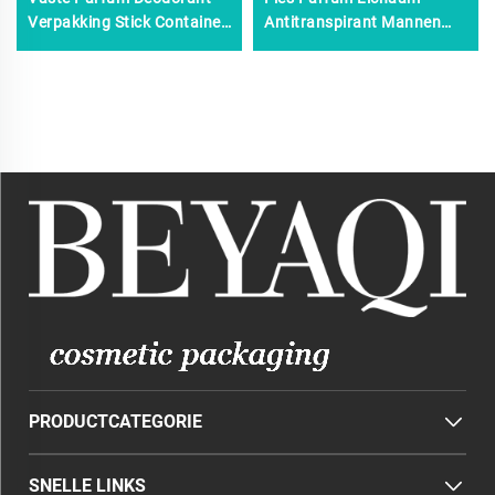
Verpakking Stick Container
Antitranspirant Mannen
Rond Draai-up Deodorant
Vrouwen Zeefdruk
Roll-on Verpakking 30 ml
Oppervlaktebehandeling
50 ml
Lege Deodorant Roll Stick
PRODUCTCATEGORIE
SNELLE LINKS