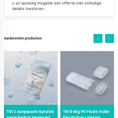
u zo spoedig mogelijk een offerte met volledige
details toesturen.
Aanbevolen producten
TB12 Aangepaste Sunstick
TB18 80g PE Plastic Roller
Vaste Parfum Deodorant
Fles Parfum Lichaam