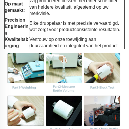
Wij produceren flessen met etherische oliën
Op maat
van heldere kwaliteit, afgestemd op uw
gemaakt:
merkvisie.
Precision
Elke druppelaar is met precisie vervaardigd,
Engineerin
wat zorgt voor productconsistente resultaten.
g:
Kwaliteitsb
Vertrouw op onze toewijding aan
orging:
duurzaamheid en integriteit van het product.